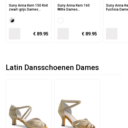
Suny Anna Kern 150 Knit
Suny Anna Kern 160
Suny Anna Kern 
zwart-grijs Dames
Witte Dames
Fuchsia Dam
Danssneakers met
Danssneakers met
Danssneaker
Splitzool
Splitzool
Splitzool
€ 89.95
€ 89.95
Latin Dansschoenen Dames