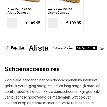
Anna Kern 620-50
Anna Kern 750-60
Aliette Dames
Lisette Dames
dansschoenen met
dansschoenen met
goudkleurige glitters en
Goudkleurige Glitters en
€ 109.95
€ 109.95
transparant gaas - 5 cm
6 cm Flare hak
flare hak
Schoenaccessoires
Zoals alle schoenen hebben dansschoenen na intensief
gebruik verzorging nodig om ze zo lang mogelijk mooi en
comfortabel te houden. Onze dansschoenen zijn gemaakt
van bijzonder hoogwaardige materialen, wat ook van
invloed is op de beste manier om ze te reinigen en te