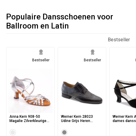
Populaire Dansschoenen voor
Ballroom en Latin
Bestseller
Bestseller
Bestseller
Anna Kern 908-50
Werner Kern 28023
Werner Kern 
Magalie Zilverkleurige
Udine Grijs Heren
dames danss
Dames dansschoenen
dansschoenen van
met Peeptoe 
met 5 cm Flare Hak -
nappa Leer met
enkelbandje 
nappa Leer
geperforeerde details
suede