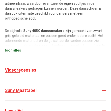
uitneembaar, waardoor eventueel de eigen zooltjes in de
danssneakers gedragen kunnen worden. Deze dansschoen is
dan ook uitermate geschikt voor dansers met een
orthopedische zool.
De stijlvolle
Suny 4050 danssneakers
zijn gemaakt van zwart-
grijs gebreid materiaal en passen goed onder iedere outfit. Het
ademende materiaal en de gewatteerde randen passen zich
perfect aan de voeten aan en bieden veel comfort. Ideaal om te
toon alles
dragen als trainingsmodel voor onder andere Salsa, Latin,
Ballroom, Balfolk en Jazz.
Kleur: Zwart-grijs
Videorecensies
Materiaal: Licht gebreid materiaal
Zool: Kunststof splitzool met spinpoint
Uitneembare binnenzool
Suny Maattabel
Geschikt voor dansstijlen als Salsa, Latin en Jazz
Levertijd