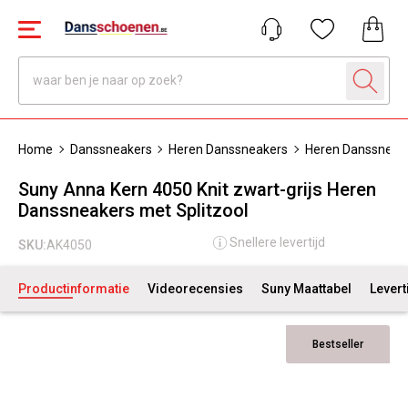
Home
Danssneakers
Heren Danssneakers
Heren Danssneak
Suny Anna Kern 4050 Knit zwart-grijs Heren
Danssneakers met Splitzool
Snellere levertijd
SKU:
AK4050
Productinformatie
Videorecensies
Suny Maattabel
Levert
Bestseller