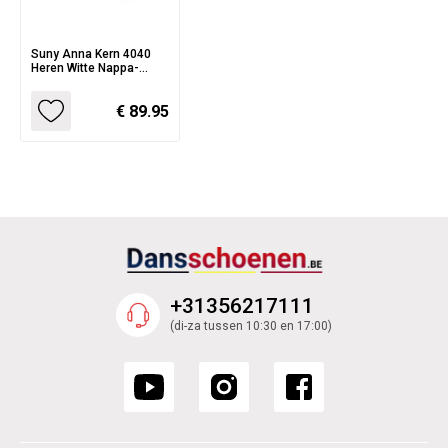
Suny Anna Kern 4040
Heren Witte Nappa-
Canvas Danssneakers
met Splitzool
€ 89.95
+31356217111
(di-za tussen 10:30 en 17:00)