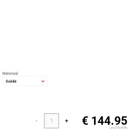
Materiaal
Suède
€ 144.95
(inc 21% BTW)