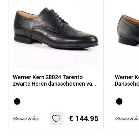
Werner Kern 28024 Tarento
Werner K
zwarte Heren dansschoenen van
Dansscho
soepel Herten Leer
Klassieke 
lamsleer
€ 144.95