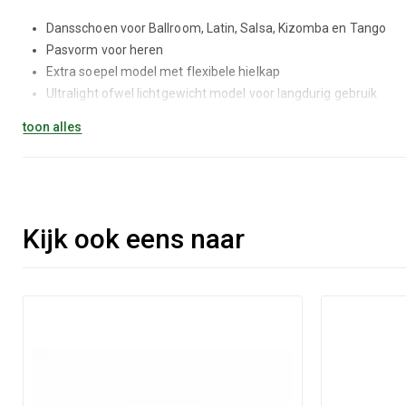
Dansschoen voor Ballroom, Latin, Salsa, Kizomba en Tango
Pasvorm voor heren
Extra soepel model met flexibele hielkap
Ultralight ofwel lichtgewicht model voor langdurig gebruik
Lage hak van 1,5 cm hoog
toon alles
Vetersluiting met een rij van 5 gaatjes
Buitenkant is gemaakt van zeer zacht zwart suède afkomstig 
Binnenkant is gevoerd met kalfsleer
Gehele zool is bekleed met suède
Te bestellen in maat 38,5 t/m 49
Kijk ook eens naar
Verpakt in nette schoenendoos inclusief schoenlepel en extra 