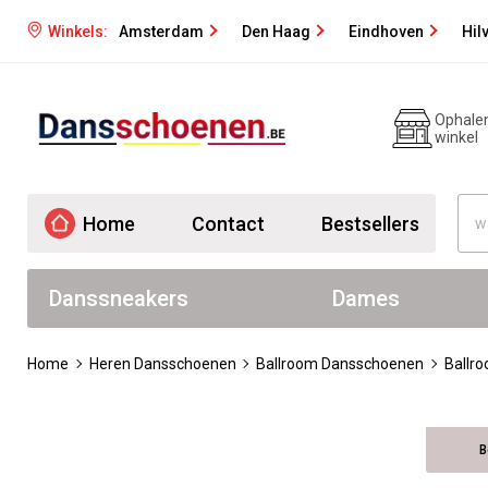
Winkels:
Amsterdam
Den Haag
Eindhoven
Hil
Ophalen
winkel
Home
Contact
Bestsellers
Danssneakers
Dames
Home
Heren Dansschoenen
Ballroom Dansschoenen
Ballr
B