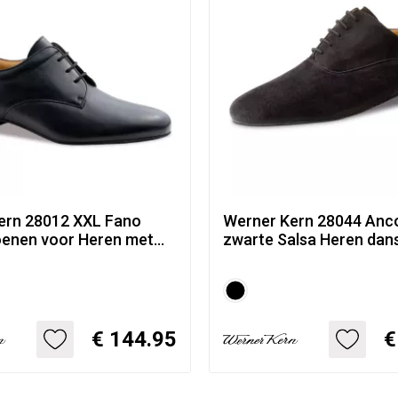
ern 28012 XXL Fano
Werner Kern 28044 Anc
enen voor Heren met
zwarte Salsa Heren da
stijl - zwart nappa
met suede zool en veters
€ 144.95
€