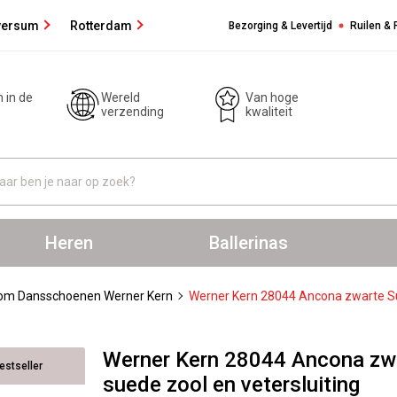
versum
Rotterdam
Bezorging & Levertijd
Ruilen &
 in de
Wereld
Van hoge
verzending
kwaliteit
Heren
Ballerinas
oom Dansschoenen Werner Kern
Werner Kern 28044 Ancona zwarte Su
Werner Kern 28044 Ancona zw
estseller
suede zool en vetersluiting