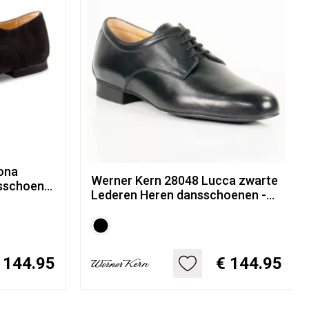
ona
Werner Kern 28048 Lucca zwarte
nsschoen
Lederen Heren dansschoenen -
luiting
Uitneembare binnenzool
 144.95
€ 144.95