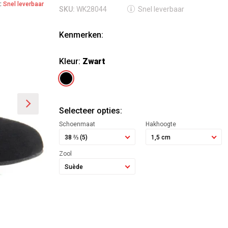
g:
Snel leverbaar
SKU:
WK28044
Snel leverbaar
Kenmerken:
Kleur:
Zwart
Selecteer opties:
Schoenmaat
Hakhoogte
38 ⅔ (5)
1,5 cm
Zool
Suède