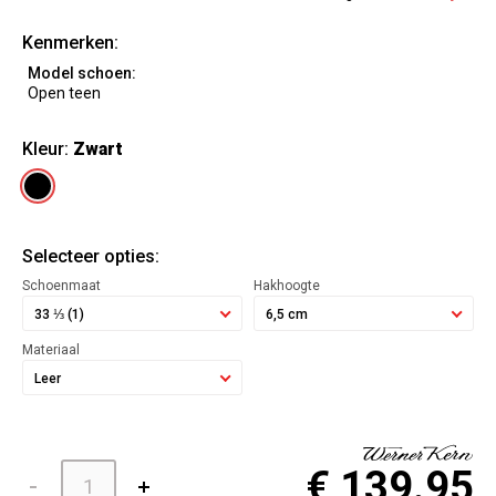
Kenmerken:
Model schoen:
Open teen
Kleur:
Zwart
Selecteer opties:
Schoenmaat
Hakhoogte
33 ⅓ (1)
6,5 cm
Materiaal
Leer
€ 139.95