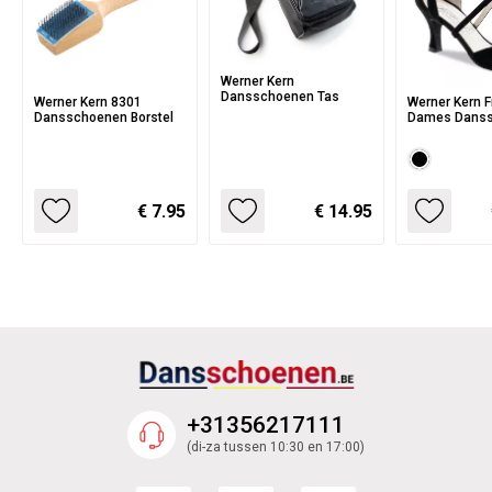
Werner Kern
Dansschoenen Tas
Werner Kern 8301
Werner Kern F
Dansschoenen Borstel
Dames Dans
voor Salsa en
dansstijlen - 
suede
€ 7.95
€ 14.95
+31356217111
(di-za tussen 10:30 en 17:00)