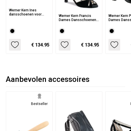
Werner Kern Ines
dansschoenen voor
Werner Kern Francis
Werner Kern P
dames met
Dames Dansschoenen
Dames Dans
Kruisbandjes - zwart
voor Salsa en Latin
met Puntig n
Leer
dansstijlen - zwart
Kruisbandje -
suede
- 3 hakhoogt
€ 134.95
€ 134.95
Aanbevolen accessoires
Bestseller