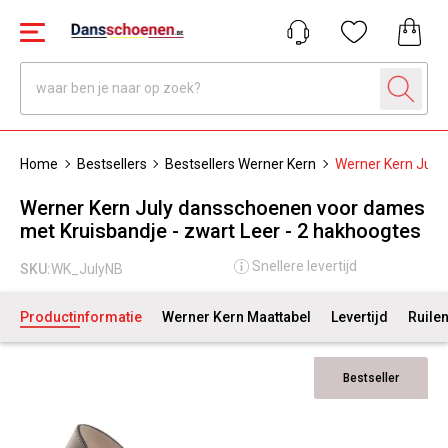
Home
Bestsellers
Bestsellers Werner Kern
Werner Kern July
Werner Kern July dansschoenen voor dames
met Kruisbandje - zwart Leer - 2 hakhoogtes
Snellere levertijd
SKU:
WK_JulyNB
Productinformatie
Werner Kern Maattabel
Levertijd
Ruile
Bestseller