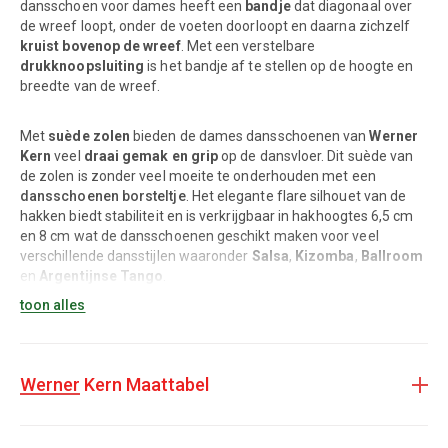
dansschoen voor dames heeft een
bandje
dat diagonaal over
de wreef loopt, onder de voeten doorloopt en daarna zichzelf
kruist bovenop de wreef
. Met een verstelbare
drukknoopsluiting
is het bandje af te stellen op de hoogte en
breedte van de wreef.
Met
suède zolen
bieden de dames dansschoenen van
Werner
Kern
veel
draai gemak en grip
op de dansvloer. Dit suède van
de zolen is zonder veel moeite te onderhouden met een
dansschoenen borsteltje
. Het elegante flare silhouet van de
hakken biedt stabiliteit en is verkrijgbaar in hakhoogtes 6,5 cm
en 8 cm wat de dansschoenen geschikt maken voor veel
verschillende dansstijlen waaronder
Salsa
,
Kizomba
,
Ballroom
en
Argentijnse Tango
.
toon alles
Dit model, July, is met hakhoogte 6,5 cm verkrijgbaar in
verschillende kleur varianten zoals koper metallic leer, zwart
lakleer en glitter combinatie of wit satijnen bruidsschoenen met
Werner Kern Maattabel
suède of lederen zool.
Dansschoen voor Ballroom, Latin, Salsa, Kizomba en Tango