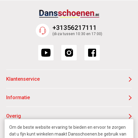
+31356217111
(di-za tussen 10:30 en 17:00)
Klantenservice
Informatie
Overig
Om de beste website ervaring te bieden en ervoor te zorgen
F.A.Q.
dat u fijn kunt winkelen maakt Dansschoenen.be gebruik van