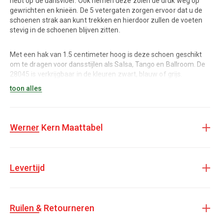
hebt op de dansvloer. Ook nemen deze zolen de druk weg op
gewrichten en knieën. De 5 vetergaten zorgen ervoor dat u de
schoenen strak aan kunt trekken en hierdoor zullen de voeten
stevig in de schoenen blijven zitten.
Met een hak van 1.5 centimeter hoog is deze schoen geschikt
om te dragen voor dansstijlen als Salsa, Tango en Ballroom. De
28045 is verkrijgbaar in de kleuren zwart, blauw of grijs.
toon alles
De dansschoenen van Werner Kern zijn internationaal bekend
om hun hoge kwaliteit Italiaans leer en uitgebreide collectie.
Voor elke voet is er wel een passende schoen.
Werner Kern Maattabel
Levertijd
Ruilen & Retourneren