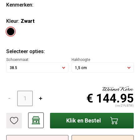
Kenmerken:
Kleur:
Zwart
Selecteer opties:
Schoenmaat
Hakhoogte
38.5
1,5 cm
€ 144.95
(inc 21% BTW)
Klik en Bestel