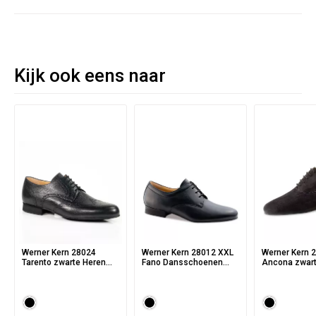
Kijk ook eens naar
Werner Kern 28024
Werner Kern 28012 XXL
Werner Kern 
Tarento zwarte Heren
Fano Dansschoenen
Ancona zwart
dansschoenen van
voor Heren met
Heren danss
soepel Herten Leer
Klassieke stijl - zwart
suede zool e
nappa lamsleer
vetersluiting