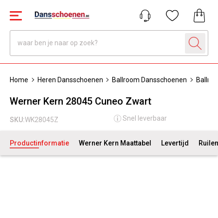
Home
Heren Dansschoenen
Ballroom Dansschoenen
Ballro
Werner Kern 28045 Cuneo Zwart
Snel leverbaar
SKU:
WK28045Z
Productinformatie
Werner Kern Maattabel
Levertijd
Ruile